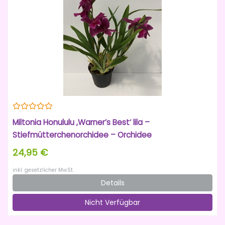
Miltonia Honululu ‚Warner’s Best‘ lila –
Stiefmütterchenorchidee – Orchidee
24,95 €
inkl. gesetzlicher MwSt.
Details
Nicht Verfügbar