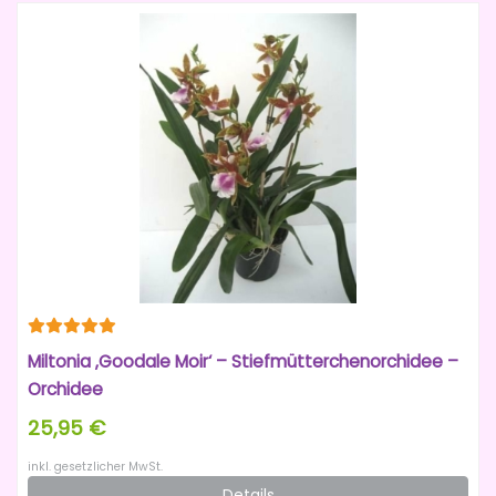
Miltonia ‚Goodale Moir‘ – Stiefmütterchenorchidee –
Orchidee
25,95 €
inkl. gesetzlicher MwSt.
Details