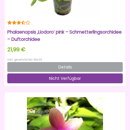
Phalaenopsis ‚Liodoro‘ pink – Schmetterlingsorchidee
– Duftorchidee
21,99 €
inkl. gesetzlicher MwSt.
Details
Nicht Verfügbar