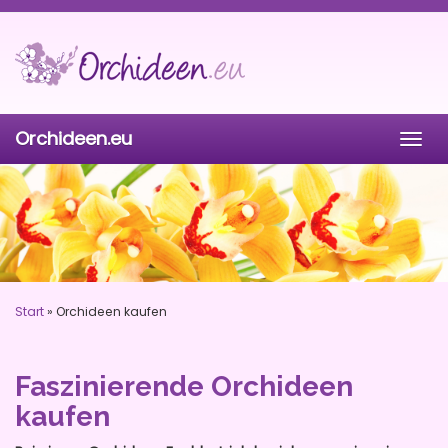
Skip
to
main
content
Orchideen.eu
Togg
navig
Start
»
Orchideen kaufen
Faszinierende Orchideen
kaufen