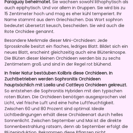
Paraguay beheimatet.
Sie wachsen sowohl lithophytisch als
auch epiphytisch. Und vor allem in Gruppen. Sie wird bis zu
15 Zentimeter hoch und mag es eher kühl temperiert. Ihr
Name stammt aus dem Griechischen. Das Wort sophron
bedeutet übersetzt keusch, bescheiden. Sie wird auch die
Rote Orchidee genannt.
Besondere Merkmale dieser Mini-Orchideen: Jede
Sprossknolle besitzt ein flaches, ledriges Blatt. Bildet sich ein
neues Blatt, erscheint gleichzeitig auch eine Blütenknospe.
Die Blüten dieser kleinen Orchideen werden bis zu sechs
Zentimetern groß und sind in der Regel rot blühend.
In freier Natur bestäuben Kolibris diese Orchideen. In
Zuchtbetrieben werden Sophronitis Orchideen
hauptsächlich mit Laelia und Cattleya Orchideen gekreuzt.
So entstehen die Sophronitis Hybriden mit den typischen
roten Blüten. Die Orchideen benötigen ausgesprochen viel
Licht, viel frische Luft und eine hohe Luftfeuchtigkeit.
Zwischen 60 und 80 Prozent sind optimal. Ideale
Lichtbedingungen erhält diese Orchideenart durch helles
Sonnenlicht. Zwischen September und Mai ist die direkte
Sonnenbestrahlung ratsam, denn ab September erfolgt die
Blüteninduktion. Bekommen diese Pflanzen nicht