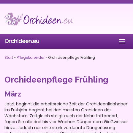
Skip
to
main
content
Orchideen.eu
Togg
navig
Start
»
Pflegekalender
»
Orchideenpflege Frühling
Orchideenpflege Frühling
März
Jetzt beginnt die arbeitsreiche Zeit der Orchideenliebhaber.
Im Frühjahr beginnt bei den meisten Orchideen das
Wachstum. Zeitgleich steigt auch der Nährstoffbedarf,
fügen Sie alle drei bis vier Wochen Dünger dem Gießwasser
hinzu. Jedoch nur eine stark verdünnte Düngerlösung