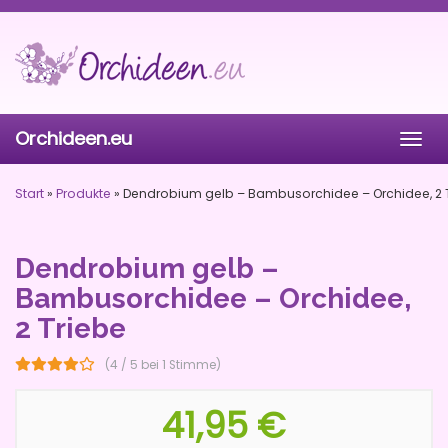
Skip
to
main
content
Orchideen.eu
Togg
navig
Start
»
Produkte
»
Dendrobium gelb – Bambusorchidee – Orchidee, 2 
Dendrobium gelb –
Bambusorchidee – Orchidee,
2 Triebe
(4 / 5 bei 1 Stimme)
41,95 €