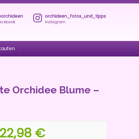
orchideen
orchideen_fotos_und_tipps
acebook
Instagram
kaufen
te Orchidee Blume –
22,98 €