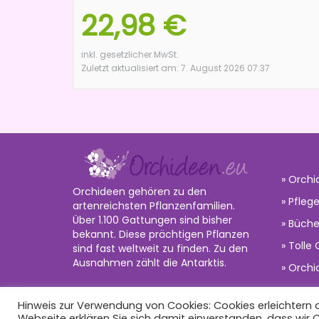
22,98 €
inkl. gesetzlicher MwSt.
Zuletzt aktualisiert am: 7. August 2026 07:37
Orchi
Orchideen gehören zu den
Pflege
artenreichsten Pflanzenfamilien.
Über 1.100 Gattungen sind bisher
Büche
bekannt. Diese prächtigen Pflanzen
Tolle
sind fast weltweit zu finden. Zu den
Ausnahmen zählt die Antarktis.
Orchi
Hinweis zur Verwendung von Cookies: Cookies erleichtern di
©2020 dehne internet |
orchideen.eu
Webseite erklären Sie sich damit einverstanden, dass wir