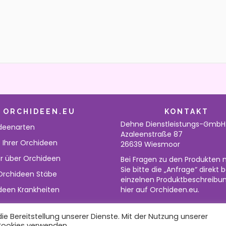
ORCHIDEEN.EU
KONTAKT
Dehne Dienstleistungs-GmbH
deenarten
Azaleenstraße 87
 Ihrer Orchideen
26639 Wiesmoor
r über Orchideen
Bei Fragen zu den Produkten 
Sie bitte die „Anfrage“ direkt 
 Orchideen Stäbe
einzelnen Produktbeschreibu
deen Krankheiten
hier auf Orchideen.eu.
e Bereitstellung unserer Dienste. Mit der Nutzung unserer
 Cookies verwenden.