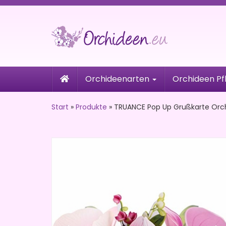
Skip
to
main
content
Orchideenarten
Orchideen Pf
Start
»
Produkte
»
TRUANCE Pop Up Grußkarte Orc