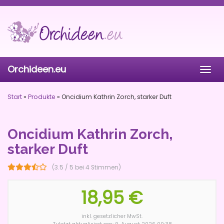
Skip
to
main
content
Orchideen.eu
Togg
navig
Start
»
Produkte
»
Oncidium Kathrin Zorch, starker Duft
Oncidium Kathrin Zorch,
starker Duft
(3.5 / 5 bei 4 Stimmen)
18,95 €
inkl. gesetzlicher MwSt.