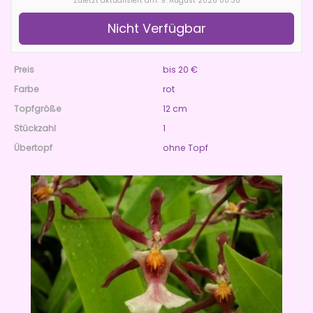
Zuletzt aktualisiert am: 9. August 2026 00:38
Nicht Verfügbar
Preis
bis 20 €
Farbe
rot
Topfgröße
12 cm
Stückzahl
1
Übertopf
ohne Topf