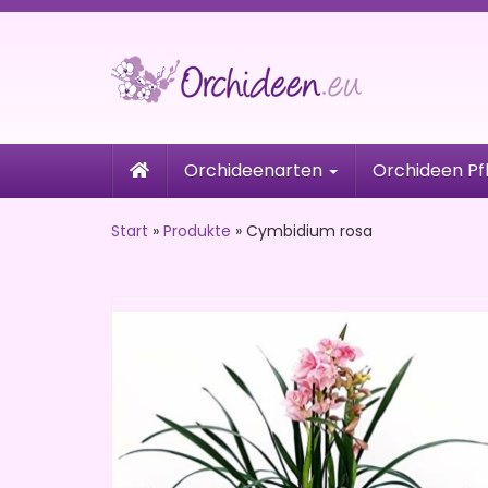
Skip
to
main
content
Orchideenarten
Orchideen Pf
Start
»
Produkte
»
Cymbidium rosa