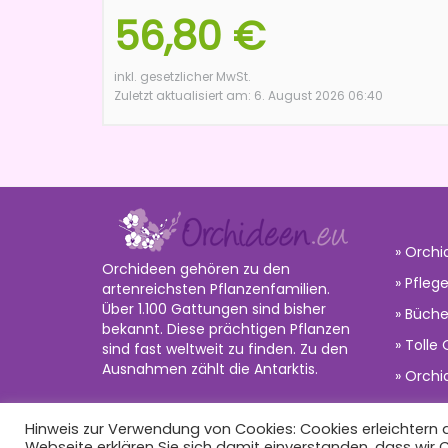
56,80 €
inkl. gesetzlicher MwSt.
Zuletzt aktualisiert am: 6. August 2026 06:40
Orchi
Orchideen gehören zu den
Pflege
artenreichsten Pflanzenfamilien.
Über 1.100 Gattungen sind bisher
Büche
bekannt. Diese prächtigen Pflanzen
Tolle
sind fast weltweit zu finden. Zu den
Ausnahmen zählt die Antarktis.
Orchi
Hinweis zur Verwendung von Cookies: Cookies erleichtern di
©2020 dehne internet |
orchideen.eu
Webseite erklären Sie sich damit einverstanden, dass wir