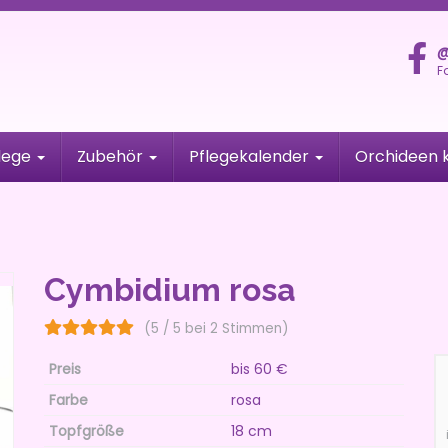
@
F
lege
Zubehör
Pflegekalender
Orchideen 
Cymbidium rosa
(5 / 5 bei 2 Stimmen)
Preis
bis 60 €
Farbe
rosa
Topfgröße
18 cm