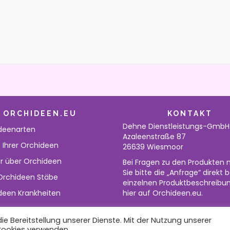
ORCHIDEEN.EU
KONTAKT
Dehne Dienstleistungs-GmbH
deenarten
Azaleenstraße 87
 Ihrer Orchideen
26639 Wiesmoor
r über Orchideen
Bei Fragen zu den Produkten 
Sie bitte die „Anfrage“ direkt 
 Orchideen Stäbe
einzelnen Produktbeschreibu
deen Krankheiten
hier auf Orchideen.eu.
e Bereitstellung unserer Dienste. Mit der Nutzung unserer
 Cookies verwenden.