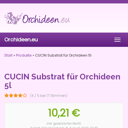
Skip
to
main
content
Orchideen.eu
Togg
navig
Start
»
Produkte
»
CUCIN Substrat für Orchideen 5l
CUCIN Substrat für Orchideen
5l
(4 / 5 bei 17 Stimmen)
10,21 €
inkl. gesetzlicher MwSt.