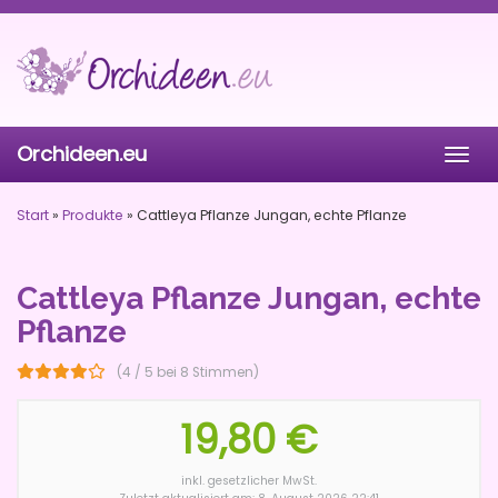
Skip
to
main
content
Orchideen.eu
Togg
navig
Start
»
Produkte
»
Cattleya Pflanze Jungan, echte Pflanze
Cattleya Pflanze Jungan, echte
Pflanze
(4 / 5 bei 8 Stimmen)
19,80 €
inkl. gesetzlicher MwSt.