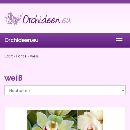
Skip
to
main
content
Orchideen.eu
Togg
navig
Start
»
Farbe
»
weiß
weiß