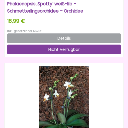
Phalaenopsis ‚Spotty‘ weiß-lila –
Schmetterlingsorchidee – Orchidee
18,99 €
inkl. gesetzlicher MwSt.
Details
Nicht Verfügbar